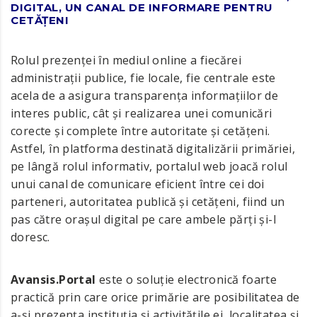
DIGITAL, UN CANAL DE INFORMARE PENTRU
CETĂȚENI
Rolul prezenței în mediul online a fiecărei
administrații publice, fie locale, fie centrale este
acela de a asigura transparența informațiilor de
interes public, cât și realizarea unei comunicări
corecte și complete între autoritate și cetățeni.
Astfel, în platforma destinată digitalizării primăriei,
pe lângă rolul informativ, portalul web joacă rolul
unui canal de comunicare eficient între cei doi
parteneri, autoritatea publică și cetățeni, fiind un
pas către orașul digital pe care ambele părți și-l
doresc.
Avansis.Portal
este o soluţie electronică foarte
practică prin care orice primărie are posibilitatea de
a-şi prezența instituţia şi activităţile ei, localitatea și