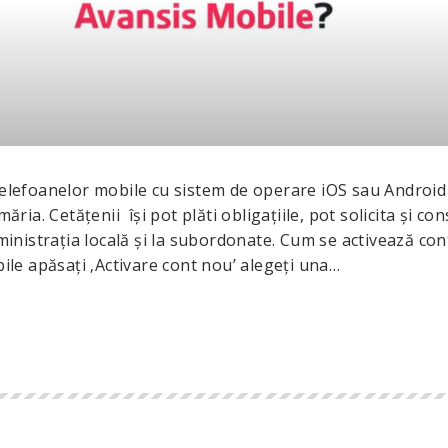
 telefoanelor mobile cu sistem de operare iOS sau Android
ăria. Cetățenii își pot plăti obligațiile, pot solicita și con
nistrația locală și la subordonate. Cum se activează con
bile apăsați ‚Activare cont nou’ alegeți una…