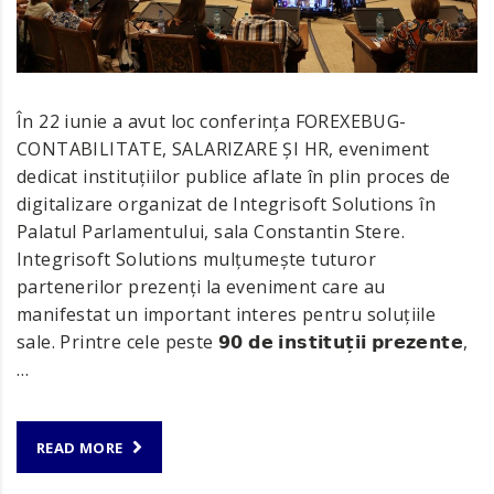
În 22 iunie a avut loc conferința FOREXEBUG-
CONTABILITATE, SALARIZARE ȘI HR, eveniment
dedicat instituțiilor publice aflate în plin proces de
digitalizare organizat de Integrisoft Solutions în
Palatul Parlamentului, sala Constantin Stere.
Integrisoft Solutions mulțumește tuturor
partenerilor prezenți la eveniment care au
manifestat un important interes pentru soluțiile
sale. Printre cele peste 𝟵𝟬 𝗱𝗲 𝗶𝗻𝘀𝘁𝗶𝘁𝘂𝘁̦𝗶𝗶 𝗽𝗿𝗲𝘇𝗲𝗻𝘁𝗲,
…
READ MORE