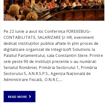
Pe 22 iunie a avut loc Conferința FOREXEBUG–
CONTABILITATE, SALARIZARE ȘI HR, eveniment
dedicat instituțiilor publice aflate în plin proces de
digitalizare organizat de Integrisoft Solutions la
Palatul Parlamentului, sala Constantin Stere. Printre
cele peste 90 de instituții prezente s-au numărat:
Senatul României, Primăria Sectorului 1, Primăria
Sectorului 5, A.N.R.S.P.S., Agenția Națională de
Administrare Fiscală., O.N.R.C.,…
READ MORE