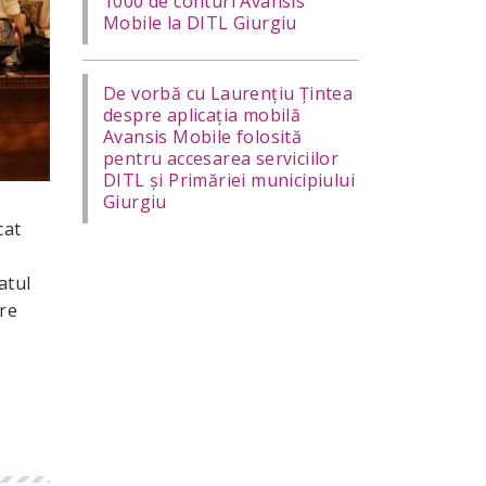
1000 de conturi Avansis
Mobile la DITL Giurgiu
De vorbă cu Laurențiu Țintea
despre aplicația mobilă
Avansis Mobile folosită
pentru accesarea serviciilor
DITL și Primăriei municipiului
Giurgiu
cat
atul
are