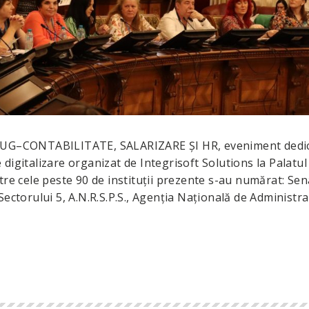
XEBUG–CONTABILITATE, SALARIZARE ȘI HR, eveniment dedi
de digitalizare organizat de Integrisoft Solutions la Palatul
tre cele peste 90 de instituții prezente s-au numărat: Sen
Sectorului 5, A.N.R.S.P.S., Agenția Națională de Administr