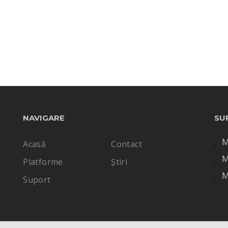
NAVIGARE
SU
M
Acasă
Contact
M
Platforme
Știri
M
Suport