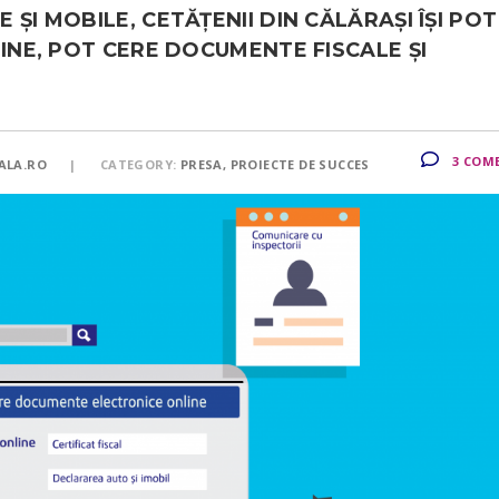
ŞI MOBILE, CETĂŢENII DIN CĂLĂRAŞI ÎŞI POT
LINE, POT CERE DOCUMENTE FISCALE ŞI
3 COM
ALA.RO
CATEGORY:
PRESA, PROIECTE DE SUCCES