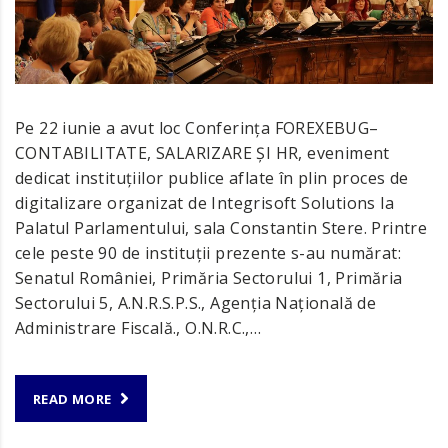
Pe 22 iunie a avut loc Conferința FOREXEBUG–
CONTABILITATE, SALARIZARE ȘI HR, eveniment
dedicat instituțiilor publice aflate în plin proces de
digitalizare organizat de Integrisoft Solutions la
Palatul Parlamentului, sala Constantin Stere. Printre
cele peste 90 de instituții prezente s-au numărat:
Senatul României, Primăria Sectorului 1, Primăria
Sectorului 5, A.N.R.S.P.S., Agenția Națională de
Administrare Fiscală., O.N.R.C.,…
READ MORE