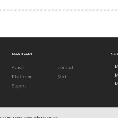
NAVIGARE
SU
M
Acasă
Contact
M
Platforme
Știri
M
Suport
lutions
. Toate drepturile rezervate.