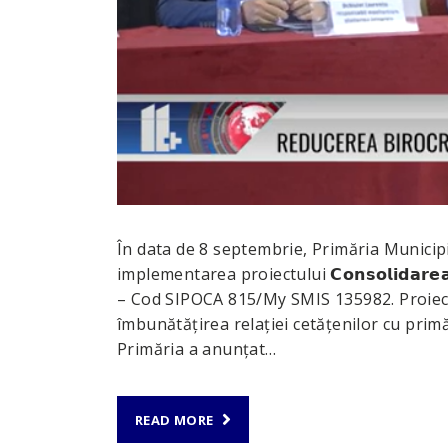
În data de 8 septembrie, Primăria Municip
implementarea proiectului 𝗖𝗼𝗻𝘀𝗼𝗹𝗶𝗱𝗮𝗿𝗲𝗮 𝗰𝗮𝗽𝗮𝗰𝗶𝘁𝗮
– Cod SIPOCA 815/My SMIS 135982. Proiectu
îmbunătățirea relației cetățenilor cu primăr
Primăria a anunțat…
READ MORE