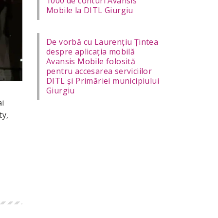
1000 de conturi Avansis
Mobile la DITL Giurgiu
De vorbă cu Laurențiu Țintea
despre aplicația mobilă
Avansis Mobile folosită
pentru accesarea serviciilor
DITL și Primăriei municipiului
Giurgiu
ai
ty,