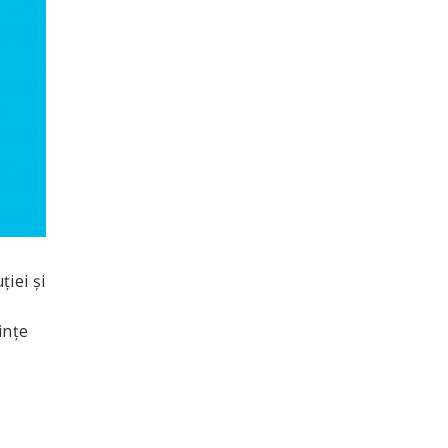
ției și
ințe