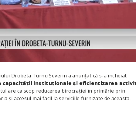
iului Drobeta Turnu Severin a anunțat că s-a încheiat
̆𝘁̦𝗶𝗶 𝗶𝗻𝘀𝘁𝗶𝘁𝘂𝘁̦𝗶𝗼𝗻𝗮𝗹𝗲 𝘀̦𝗶 𝗲𝗳𝗶𝗰𝗶𝗲𝗻𝘁𝗶𝘇𝗮𝗿𝗲𝗮 𝗮𝗰𝘁𝗶𝘃𝗶𝘁𝗮̆
l are ca scop reducerea birocrației în primărie prin
ia și accesul mai facil la serviciile furnizate de aceasta.