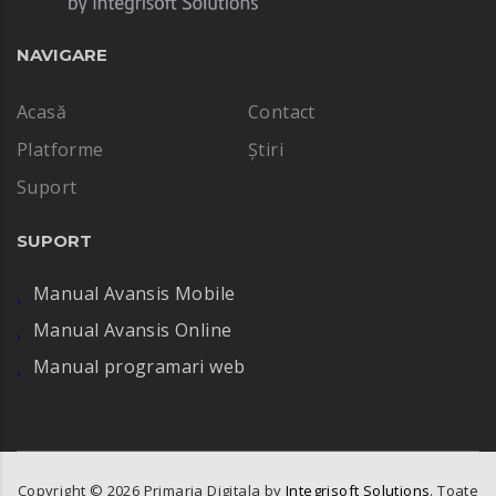
NAVIGARE
Acasă
Contact
Platforme
Știri
Suport
SUPORT
Manual Avansis Mobile
Manual Avansis Online
Manual programari web
Copyright ©
2026
Primaria Digitala by
Integrisoft Solutions
. Toate