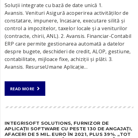
Soluții integrate cu bază de date unică 1.
Avansis. Venituri Asigură acoperirea activităților de
constatare, impunere, încasare, executare silită și
control a impozitelor, taxelor locale și a veniturilor
(contracte, chirii, ANL). 2. Avansis. Financiar-Contabil
ERP care permite gestionarea automată a datelor
despre bugete, deschideri de credit, ALOP, gestiune,
contabilitate, mijloace fixe, achiziții și plăti. 3.
Avansis. ResurseUmane Aplicație…
READ MORE
INTEGRISOFT SOLUTIONS, FURNIZOR DE
APLICAŢII SOFTWARE CU PESTE 130 DE ANGAJAŢI,
AFACERI DE 5 MIL. EURO ÎN 2021, PLUS 39%. „TOT