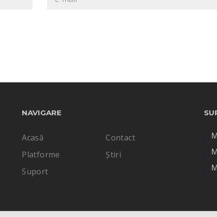
NAVIGARE
SU
M
Acasă
Contact
M
Platforme
Știri
M
Suport