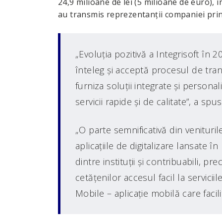
24,9 milioane de lei (5 milioane de euro),
au transmis reprezentanţii companiei pri
„Evoluţia pozitivă a Integrisoft în 
înteleg şi acceptă procesul de tra
furniza soluţii integrate şi personali
servicii rapide şi de calitate”, a sp
„O parte semnificativă din venitur
aplicaţiile de digitalizare lansate î
dintre instituţii şi contribuabili, 
cetăţenilor accesul facil la servici
Mobile – aplicaţie mobilă care facili