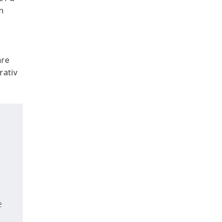
n
are
rativ
e