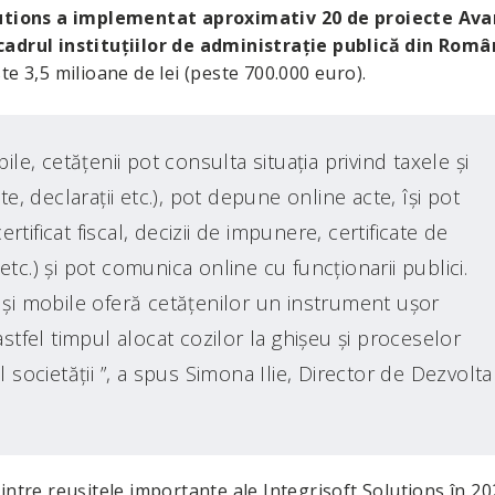
utions a implementat aproximativ 20 de proiecte Ava
cadrul instituţiilor de administraţie publică din Româ
te 3,5 milioane de lei (peste 700.000 euro).
ile, cetăţenii pot consulta situaţia privind taxele şi
te, declaraţii etc.), pot depune online acte, îşi pot
tificat fiscal, decizii de impunere, certificate de
tc.) şi pot comunica online cu funcţionarii publici.
e şi mobile oferă cetăţenilor un instrument uşor
astfel timpul alocat cozilor la ghişeu şi proceselor
l societăţii ”, a spus Simona Ilie, Director de Dezvolta
intre reuşitele importante ale Integrisoft Solutions în 20