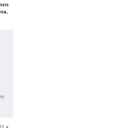
nsis
nia,
re
21 a