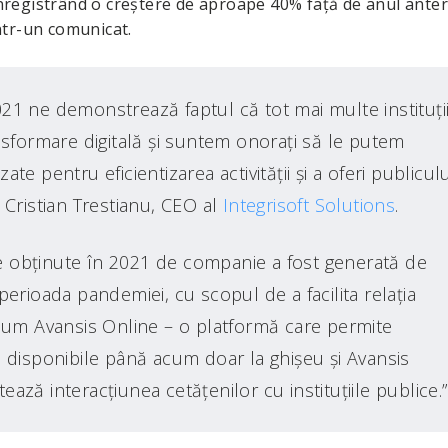
 înregistrând o creştere de aproape 40% faţă de anul anter
ntr-un comunicat.
2021 ne demonstrează faptul că tot mai multe instituţi
nsformare digitală şi suntem onoraţi să le putem
zate pentru eficientizarea activităţii şi a oferi publiculu
us Cristian Trestianu, CEO al
Integrisoft Solutions
.
ile obţinute în 2021 de companie a fost generată de
n perioada pandemiei, cu scopul de a facilita relaţia
precum Avansis Online – o platformă care permite
ile disponibile până acum doar la ghişeu şi Avansis
tează interacţiunea cetăţenilor cu instituţiile publice.”