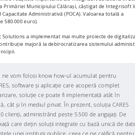
a Primăriei Municipiului Călăraşi, câştigat de Integrisoft î
 Capacitate Administrativă (POCA). Valoarea totală a
ste 580.000 euro).
ft Solutions a implementat mai multe proiecte de digitaliz
ontribuţie majoră la debirocratizarea sistemului administ
icipii.
22, ne vom folosi know how-ul acumulat pentru
ES, software şi aplicaţie care acoperă complet
arizare, soluţie ce poate fi implementată atât în
ă, cât şi în mediul privat. În prezent, soluţia CARES
 clienţi, administrând peste 5.500 de angajaţi. De
aţă care deţin soluţii integrate cu bază unică de dat
le unei instituţii publice, ceea ce ne califică pentru